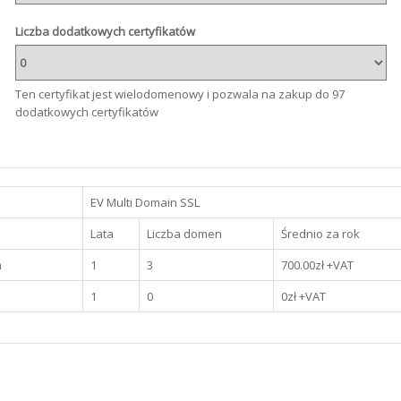
Liczba dodatkowych certyfikatów
Ten certyfikat jest wielodomenowy i pozwala na zakup do 97
dodatkowych certyfikatów
EV Multi Domain SSL
Lata
Liczba domen
Średnio za rok
n
1
3
700.00
zł +VAT
1
0
0
zł +VAT