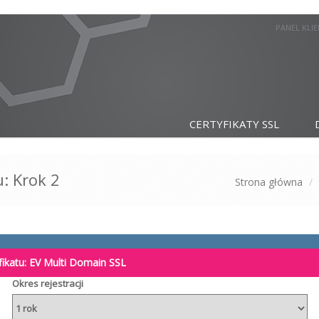
PANEL KLI
CERTYFIKATY SSL
u: Krok 2
Strona główna
fikatu:
EV Multi Domain SSL
Okres rejestracji