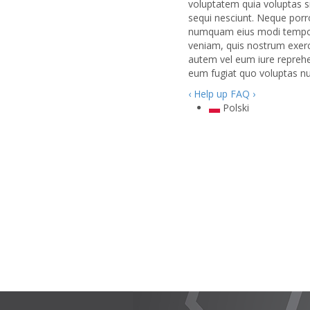
voluptatem quia voluptas s
sequi nesciunt. Neque porro
numquam eius modi tempora
veniam, quis nostrum exerc
autem vel eum iure reprehen
eum fugiat quo voluptas nul
‹ Help
up
FAQ ›
Polski