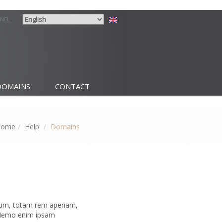
ANEL
DOMAINS
CONTACT
Home
Help
Domains
tium, totam rem aperiam,
o. Nemo enim ipsam